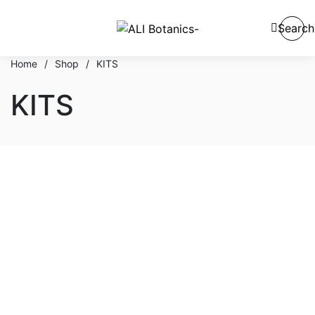
Search
Home
/
Shop
/
KITS
KITS
En stock
En oferta
Categorías del producto