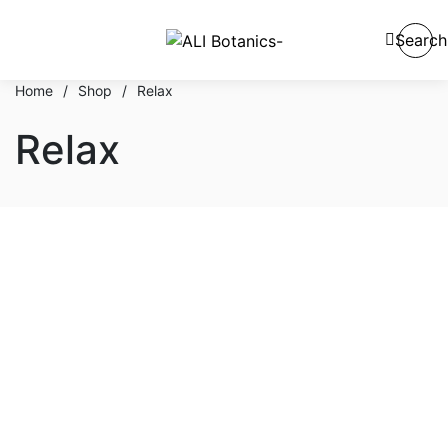
Search
Home
/
Shop
/
Relax
Relax
En stock
En oferta
Categorías del producto