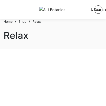
Search
Home
/
Shop
/
Relax
Relax
En stock
En oferta
Categorías del producto