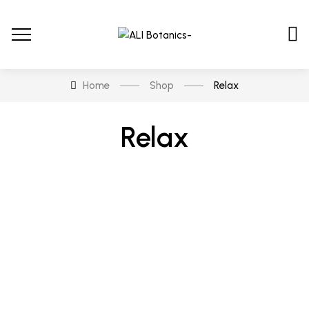
Home
Shop
Relax
Relax
Price filter
En stock
En oferta
Categorías del producto
Categorías del producto