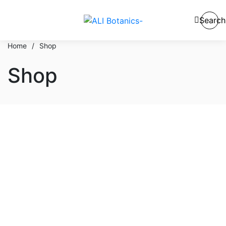
Search
Home
/
Shop
Shop
En stock
En oferta
Categorías del producto