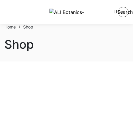
Search
Home
/
Shop
Shop
En stock
En oferta
Categorías del producto