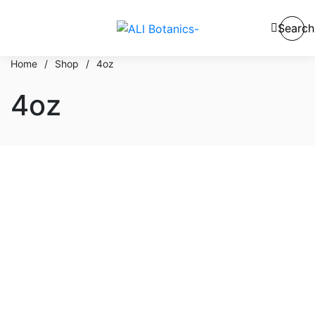
Search
Home
/
Shop
/
4oz
4oz
En stock
En oferta
Categorías del producto