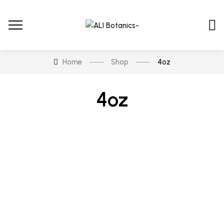
Home
Shop
4oz
4oz
En stock
En oferta