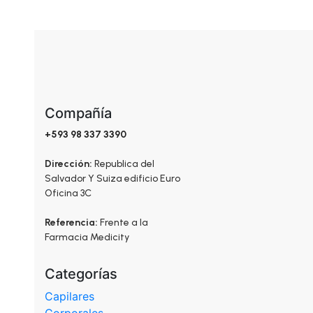
la
página
de
producto
Compañía
+593 98 337 3390
Dirección:
Republica del
Salvador Y Suiza edificio Euro
Oficina 3C
Referencia:
Frente a la
Farmacia Medicity
Categorías
Capilares