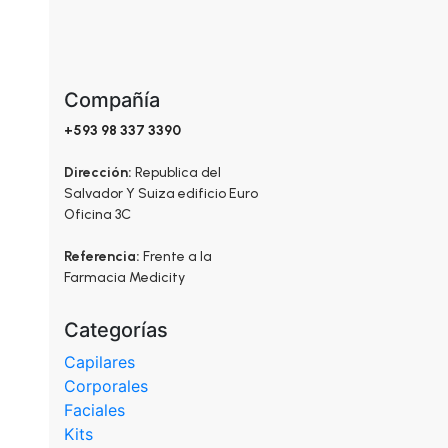
la
página
de
producto
Compañía
+593 98 337 3390
Dirección:
Republica del
Salvador Y Suiza edificio Euro
Oficina 3C
Referencia:
Frente a la
Farmacia Medicity
Categorías
Capilares
Corporales
Faciales
Kits