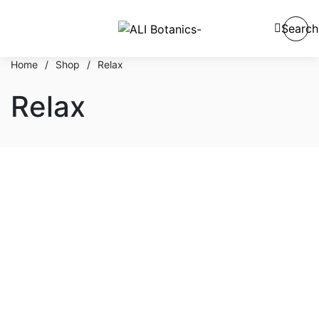
Search
Home
/
Shop
/
Relax
Relax
En stock
En oferta
Categorías del producto