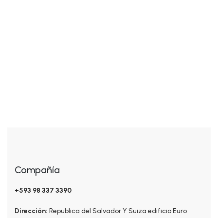
Añadir al carrito
KITS
$
45.00
KIT Anti-caída Capilar
Compañía
+593 98 337 3390
Dirección:
Republica del Salvador Y Suiza edificio Euro