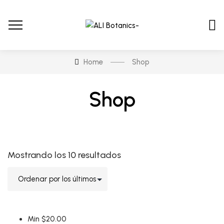
Home
Shop
Shop
Mostrando los 10 resultados
$98
$20
$40
98
75
28
51
4
En stock
En oferta
Min
$
20.00