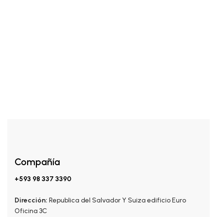
Añadir al carrito
KITS
$
45.00
KIT Anti-caída Capilar
Compañía
+593 98 337 3390
Dirección:
Republica del Salvador Y Suiza edificio Euro
Oficina 3C