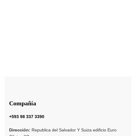
KITS
$
45.00
KIT Anti-caída Capilar
Compañía
+593 98 337 3390
Dirección:
Republica del Salvador Y Suiza edificio Euro