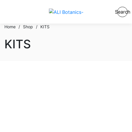
Search
Home
/
Shop
/
KITS
KITS
En stock
En oferta
Categorías del producto