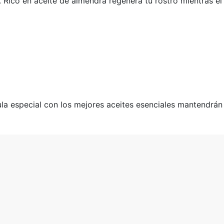
Rico en aceite de almendra regenera tu rostro mientras el 
la especial con los mejores aceites esenciales mantendrán t