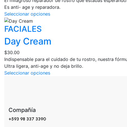
El milagroso reparador de rostro que estabas esperando. 
se
Es anti- age y reparadora.
pueden
Este
Seleccionar opciones
elegir
producto
en
FACIALES
tiene
la
múltiples
página
Day Cream
variantes.
de
Las
producto
$
30.00
opciones
Indispensable para el cuidado de tu rostro, nuestra fórmu
se
Ultra ligera, anti-age y no deja brillo.
pueden
Este
Seleccionar opciones
elegir
producto
en
tiene
la
múltiples
página
variantes.
de
Las
producto
Compañía
opciones
+593 98 337 3390
se