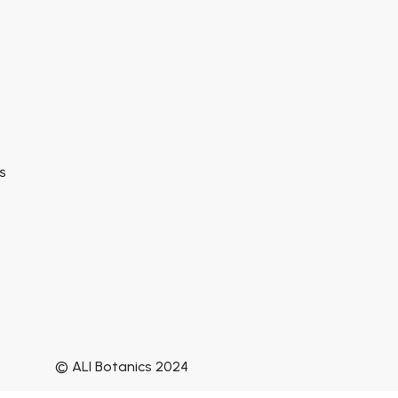
s
© ALI Botanics 2024