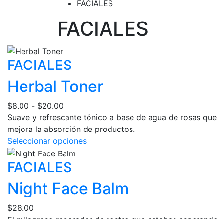
FACIALES
FACIALES
FACIALES
Herbal Toner
Rango
$
8.00
-
$
20.00
de
Suave y refrescante tónico a base de agua de rosas que for
precios:
mejora la absorción de productos.
desde
Este
Seleccionar opciones
$8.00
producto
FACIALES
hasta
tiene
$20.00
múltiples
Night Face Balm
variantes.
Las
$
28.00
opciones