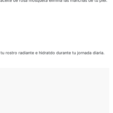
aceite de rosa mosqueta elimina las manchas de tu piel.
u rostro radiante e hidratdo durante tu jornada diaria.