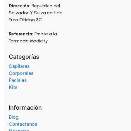
pueden
Dirección:
Republica del
elegir
Salvador Y Suiza edificio
en
Euro Oficina 3C
la
página
Referencia:
Frente a la
de
Farmacia Medicity
producto
Categorías
Capilares
Corporales
Faciales
Kits
Información
Blog
Contactanos