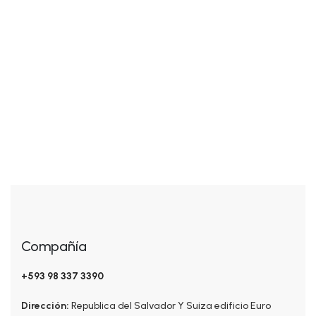
Seleccionar opciones
FACIALES
$
8.00
-
$
20.00
Herbal Toner
Compañía
+593 98 337 3390
Dirección:
Republica del Salvador Y Suiza edificio Euro