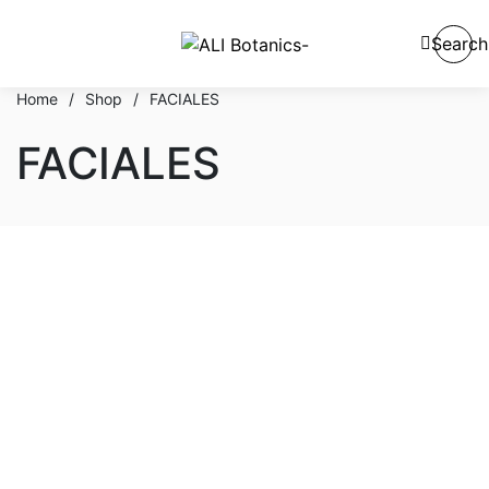
Search
Home
/
Shop
/
FACIALES
FACIALES
En stock
En oferta
Categorías del producto