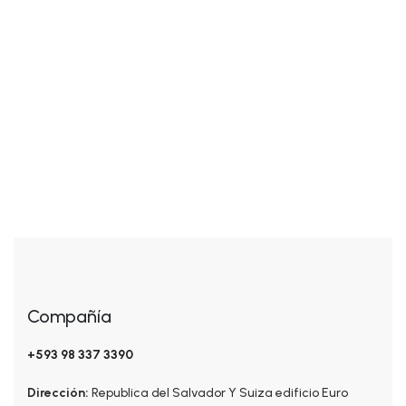
Añadir al carrito
CORPORALES
$
27.00
Detox Booty Oil
Compañía
+593 98 337 3390
Dirección:
Republica del Salvador Y Suiza edificio Euro