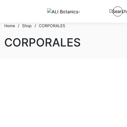
Search
Home
/
Shop
/
CORPORALES
CORPORALES
En stock
En oferta
Categorías del producto