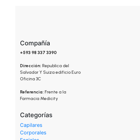
la
página
de
producto
Compañía
+593 98 337 3390
Dirección:
Republica del
Salvador Y Suiza edificio Euro
Oficina 3C
Referencia:
Frente a la
Farmacia Medicity
Categorías
Capilares
Corporales