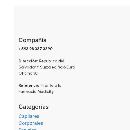
la
página
de
producto
Compañía
+593 98 337 3390
Dirección:
Republica del
Salvador Y Suiza edificio Euro
Oficina 3C
Referencia:
Frente a la
Farmacia Medicity
Categorías
Capilares
Corporales