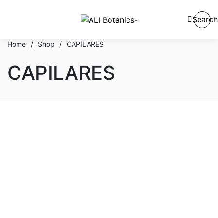
Search
Home
/
Shop
/
CAPILARES
CAPILARES
En stock
En oferta
Categorías del producto